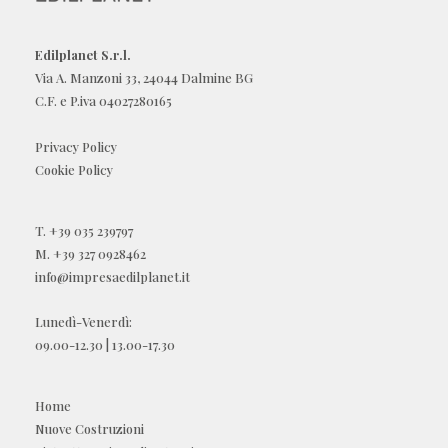
Edilplanet S.r.l.
Via A. Manzoni 33, 24044 Dalmine BG
C.F. e P.iva 04027280165
Privacy Policy
Cookie Policy
T.
+39 035 239797
M.
+39 327 0928462
info@impresaedilplanet.it
Lunedì-Venerdì:
09.00-12.30 | 13.00-17.30
Home
Nuove Costruzioni