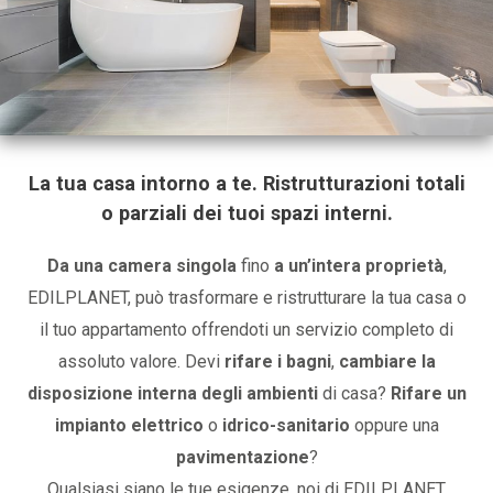
La tua casa intorno a te. Ristrutturazioni totali
o parziali dei tuoi spazi interni.
Da una camera singola
fino
a un’intera proprietà
,
EDILPLANET, può trasformare e ristrutturare la tua casa o
il tuo appartamento offrendoti un servizio completo di
assoluto valore. Devi
rifare i bagni
,
cambiare la
disposizione interna degli ambienti
di casa?
Rifare un
impianto elettrico
o
idrico-sanitario
oppure una
pavimentazione
?
Qualsiasi siano le tue esigenze, noi di EDILPLANET,